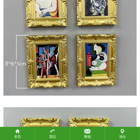
政府機構
教育團體
社會團體
關於攜手
關於攜手
聯繫我們
聯繫我們
付款方式
付款方式
常見問題
產品標準
知識產權
物流方式
首頁
電話
郵箱
地址
生產時間