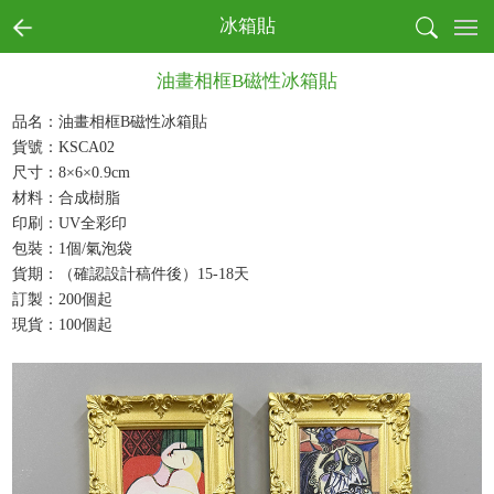
首页
冰箱貼
全部商品分類
油畫相框B磁性冰箱貼
書寫
收納
品名：油畫相框B磁性冰箱貼
貨號：KSCA02
戶外
尺寸：8×6×0.9cm
電子
材料：合成樹脂
生活
印刷：UV全彩印
健康
包裝：1個/氣泡袋
月曆
貨期：（確認設計稿件後）15-18天
節慶
訂製：200個起
現貨：100個起
本真環保商務系列
文創產品
成功案例
商業客戶
個人用戶