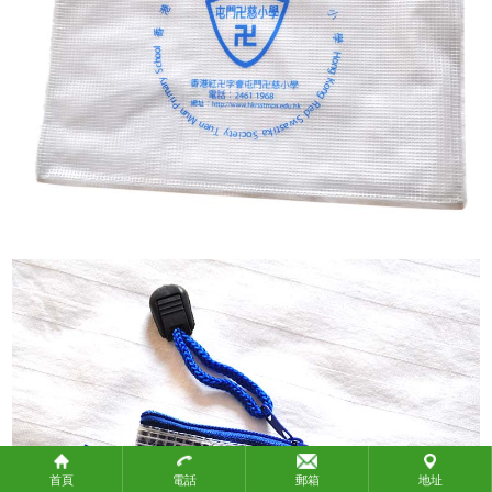
政府機構
教育團體
社會團體
關於攜手
關於攜手
聯繫我們
聯繫我們
付款方式
付款方式
常見問題
產品標準
知識產權
物流方式
首頁
電話
郵箱
地址
生產時間