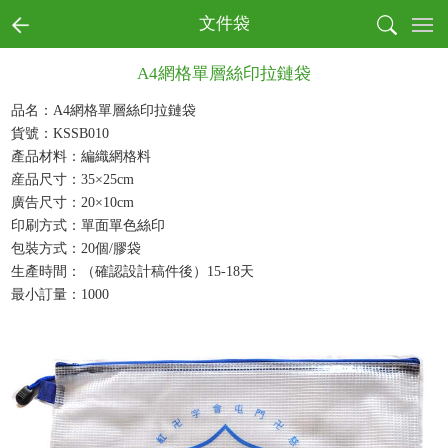
首页
文件袋
全部商品分類
A4網格單層絲印拉鏈袋
書寫
收納
品名：A4網格單層絲印拉鏈袋
貨號：KSSB010
戶外
產品材料：編織網格料
電子
産品尺寸：35×25cm
生活
廣告尺寸：20×10cm
健康
印刷方式：單面單色絲印
月曆
包裝方式：20個/膠袋
節慶
生產時間：（確認設計稿件後）15-18天
最小訂量：1000
本真環保商務系列
文創產品
成功案例
商業客戶
個人用戶